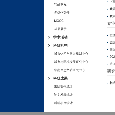
《
精品课程
我
多媒体课件
我
MOOC
专
成果展示
旅
学术活动
旅
科研机构
旅
城市休闲与旅游规划中心
2
城市与区域发展研究中心
旅
华南生态文明研究中心
研
科研成果
相遇
出版著作统计
论文发表统计
科研项目统计